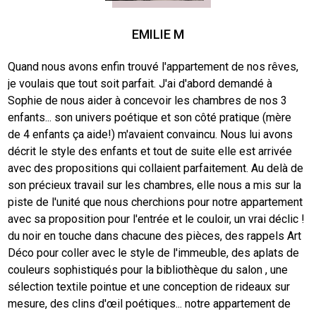
EMILIE M
e
Quand nous avons enfin trouvé l'appartement de nos rêves,
No
je voulais que tout soit parfait. J'ai d'abord demandé à
So
Sophie de nous aider à concevoir les chambres de nos 3
So
enfants... son univers poétique et son côté pratique (mère
no
de 4 enfants ça aide!) m'avaient convaincu. Nous lui avons
on
à
décrit le style des enfants et tout de suite elle est arrivée
a 
avec des propositions qui collaient parfaitement. Au delà de
me
son précieux travail sur les chambres, elle nous a mis sur la
to
piste de l'unité que nous cherchions pour notre appartement
n
avec sa proposition pour l'entrée et le couloir, un vrai déclic !
du noir en touche dans chacune des pièces, des rappels Art
Déco pour coller avec le style de l'immeuble, des aplats de
couleurs sophistiqués pour la bibliothèque du salon , une
sélection textile pointue et une conception de rideaux sur
mesure, des clins d'œil poétiques... notre appartement de